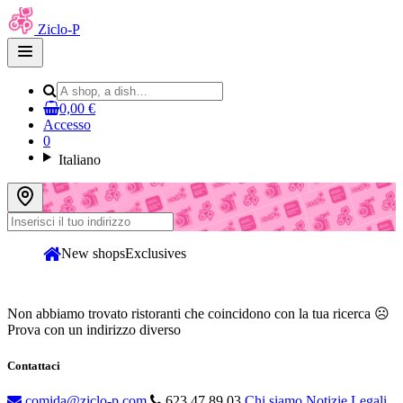
Ziclo-P
Open
main
menu
0,00 €
Accesso
0
Italiano
New shops
Exclusives
Non abbiamo trovato ristoranti che coincidono con la tua ricerca ☹
Prova con un indirizzo diverso
Contattaci
comida@ziclo-p.com
623 47 89 03
Chi siamo
Notizie Legali