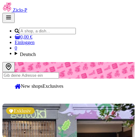
Ziclo-P
Open
main
menu
0,00 €
Einloggen
0
Deutsch
New shops
Exclusives
Exklusiv